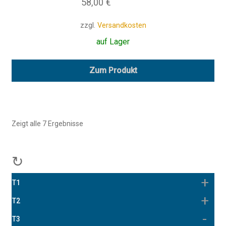
58,00
€
zzgl.
Versandkosten
auf Lager
Zum Produkt
Zeigt alle 7 Ergebnisse
↻
T1
T2
T3