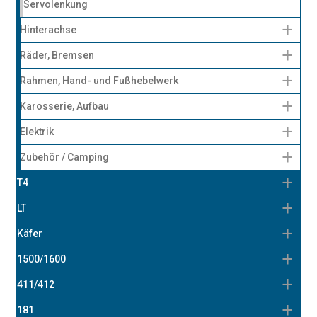
Servolenkung
Hinterachse
Räder, Bremsen
Rahmen, Hand- und Fußhebelwerk
Karosserie, Aufbau
Elektrik
Zubehör / Camping
T4
LT
Käfer
1500/1600
411/412
181