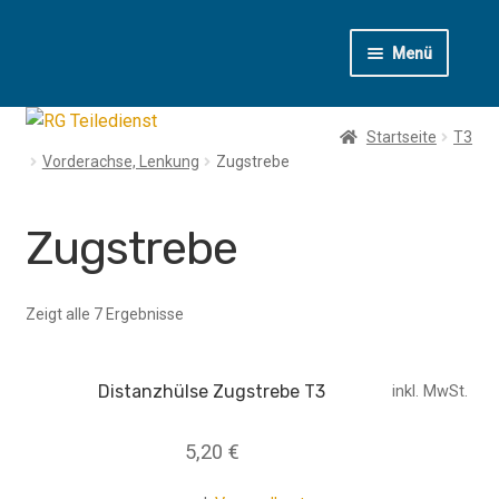
Zur
Zum
Menü
Navigation
Inhalt
springen
springen
T1
Startseite
T3
Vorderachse, Lenkung
Zugstrebe
T2
T3
Zugstrebe
T4
Zeigt alle 7 Ergebnisse
LT
Distanzhülse Zugstrebe T3
inkl. MwSt.
Käfer
5,20
€