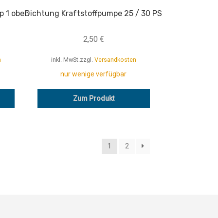
p 1 oben
Dichtung Kraftstoffpumpe 25 / 30 PS
2,50
€
n
inkl. MwSt.
zzgl.
Versandkosten
nur wenige verfügbar
Zum Produkt
1
2