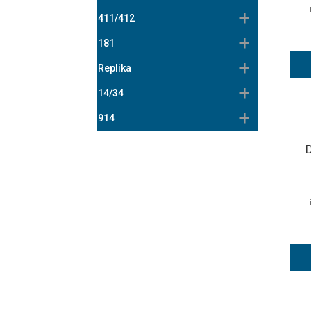
411/412
181
Replika
14/34
914