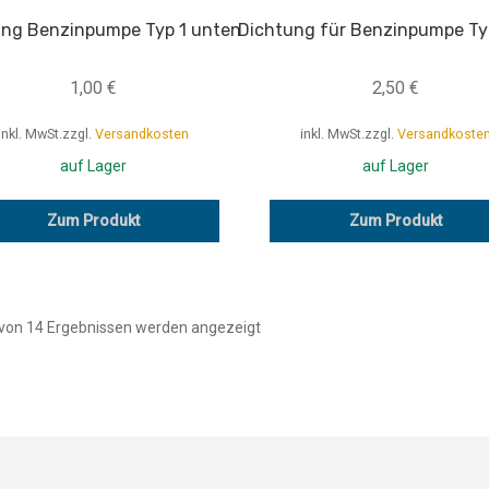
ung Benzinpumpe Typ 1 unten
Dichtung für Benzinpumpe Ty
1,00
€
2,50
€
inkl. MwSt.
zzgl.
Versandkosten
inkl. MwSt.
zzgl.
Versandkoste
auf Lager
auf Lager
Zum Produkt
Zum Produkt
von 14 Ergebnissen werden angezeigt