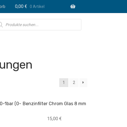
0,00
€
orb
0 Artikel
ducts
rch
tungen
1
2
0-1bar (0-
Benzinfilter Chrom Glas 8 mm
15,00
€