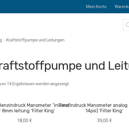
Mein Konto
Warenk
Pro
sea
ng
Kraftstoffpumpe und Leitungen
raftstoffpumpe und Lei
von 14 Ergebnissen werden angezeigt
Benzindruck Manometer “in-line”
Benzindruck Manometer analog 
r 8mm leitung ‘Filter King’
14psi) ‘Filter King’
18,00
€
39,00
€