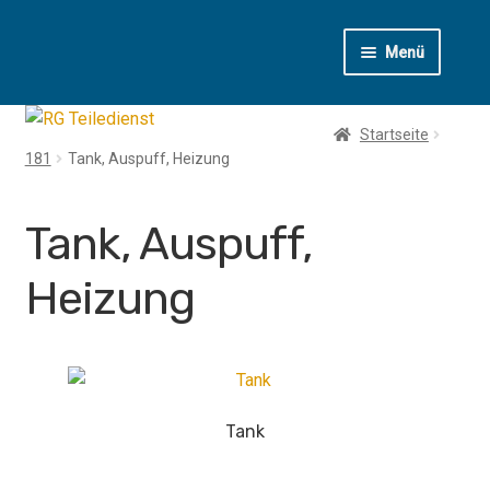
Zur
Zum
Menü
Navigation
Inhalt
springen
springen
T1
Startseite
181
Tank, Auspuff, Heizung
T2
T3
Tank, Auspuff,
T4
Heizung
LT
Käfer
Tank