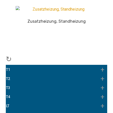
Zusatzheizung, Standheizung
↻
T1
T2
T3
T4
LT