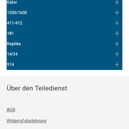
Käfer
1500/1600
411/412
181
Replika
14/34
914
Über den Teiledienst
AGB
Widerrufsbelehrung