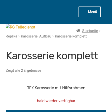
Zur
Zum
Menü
Navigation
Inhalt
springen
springen
T1
Startseite
Replika
Karosserie, Aufbau
Karosserie komplett
T2
T3
Karosserie komplett
T4
Zeigt alle 2 Ergebnisse
LT
GFK Karosserie mit Hilfsrahmen
Käfer
bald wieder verfügbar