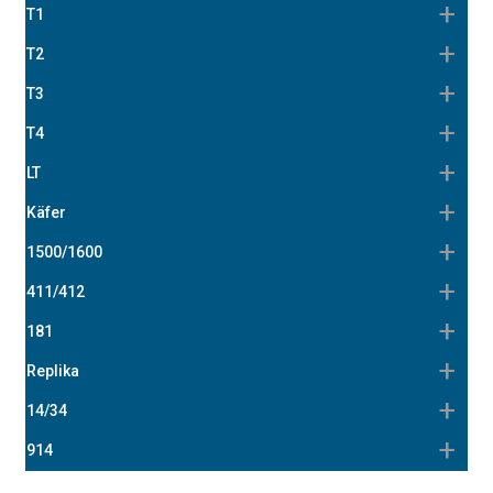
T1
T2
T3
T4
LT
Käfer
1500/1600
411/412
181
Replika
14/34
914