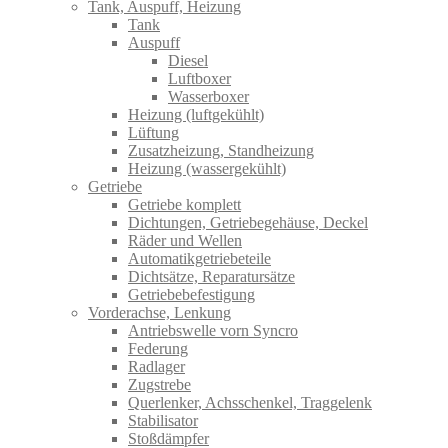
Tank, Auspuff, Heizung
Tank
Auspuff
Diesel
Luftboxer
Wasserboxer
Heizung (luftgekühlt)
Lüftung
Zusatzheizung, Standheizung
Heizung (wassergekühlt)
Getriebe
Getriebe komplett
Dichtungen, Getriebegehäuse, Deckel
Räder und Wellen
Automatikgetriebeteile
Dichtsätze, Reparatursätze
Getriebebefestigung
Vorderachse, Lenkung
Antriebswelle vorn Syncro
Federung
Radlager
Zugstrebe
Querlenker, Achsschenkel, Traggelenk
Stabilisator
Stoßdämpfer