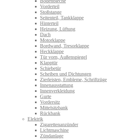
Bodenbleche
Vorderteil
Stoßstange
Seitenteil, Tankklappe
Hinterteil
Heizung, Lüftung
Dach
Motorklappe
Bordwand, Tresorklappe
Heckklappe
Tür vorn, Außenspiegel
Klapptür
Schiebetür
Scheiben und Dichtungen
Zierleisten, Embleme, Schriftzüge
Innenausstattung
Innenverkleidung
Gurte
Vordersitz
Mittelsitzbank
Rückbank
Elektrik
Zigarettenanzünder
Lichtmaschine
Zündanlage