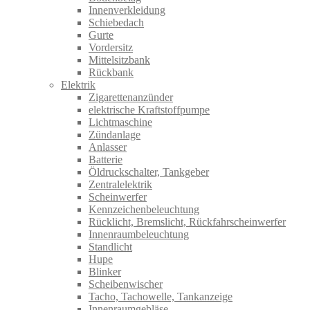
Innenverkleidung
Schiebedach
Gurte
Vordersitz
Mittelsitzbank
Rückbank
Elektrik
Zigarettenanzünder
elektrische Kraftstoffpumpe
Lichtmaschine
Zündanlage
Anlasser
Batterie
Öldruckschalter, Tankgeber
Zentralelektrik
Scheinwerfer
Kennzeichenbeleuchtung
Rücklicht, Bremslicht, Rückfahrscheinwerfer
Innenraumbeleuchtung
Standlicht
Hupe
Blinker
Scheibenwischer
Tacho, Tachowelle, Tankanzeige
Innenraumgebläse