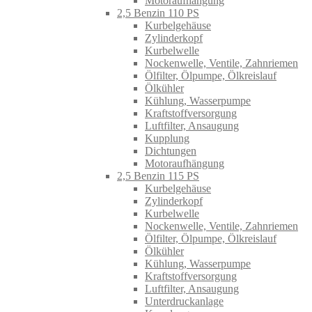
Motoraufhängung
2,5 Benzin 110 PS
Kurbelgehäuse
Zylinderkopf
Kurbelwelle
Nockenwelle, Ventile, Zahnriemen
Ölfilter, Ölpumpe, Ölkreislauf
Ölkühler
Kühlung, Wasserpumpe
Kraftstoffversorgung
Luftfilter, Ansaugung
Kupplung
Dichtungen
Motoraufhängung
2,5 Benzin 115 PS
Kurbelgehäuse
Zylinderkopf
Kurbelwelle
Nockenwelle, Ventile, Zahnriemen
Ölfilter, Ölpumpe, Ölkreislauf
Ölkühler
Kühlung, Wasserpumpe
Kraftstoffversorgung
Luftfilter, Ansaugung
Unterdruckanlage