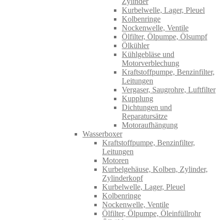
Zylinder
Kurbelwelle, Lager, Pleuel
Kolbenringe
Nockenwelle, Ventile
Ölfilter, Ölpumpe, Ölsumpf
Ölkühler
Kühlgebläse und
Motorverblechung
Kraftstoffpumpe, Benzinfilter,
Leitungen
Vergaser, Saugrohre, Luftfilter
Kupplung
Dichtungen und
Reparatursätze
Motoraufhängung
Wasserboxer
Kraftstoffpumpe, Benzinfilter,
Leitungen
Motoren
Kurbelgehäuse, Kolben, Zylinder,
Zylinderkopf
Kurbelwelle, Lager, Pleuel
Kolbenringe
Nockenwelle, Ventile
Ölfilter, Ölpumpe, Öleinfüllrohr