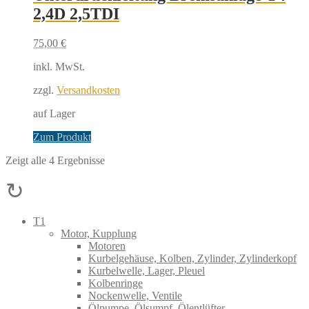
2,4D 2,5TDI
75,00
€
inkl. MwSt.
zzgl.
Versandkosten
auf Lager
Zum Produkt
Zeigt alle 4 Ergebnisse
↻
T1
Motor, Kupplung
Motoren
Kurbelgehäuse, Kolben, Zylinder, Zylinderkopf
Kurbelwelle, Lager, Pleuel
Kolbenringe
Nockenwelle, Ventile
Ölpumpe, Ölsumpf, Ölentlüfter