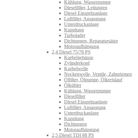
Kühlung, Wasserpumpe
Dieselfilter, Leitungen
Diesel Einspritzanlage
Luftfilter, Ansaugung
Unterdruckanlage
Kupplung
Turbolader
Dichtungen, Reparatursätze
Motoraufhängung
2,4 Diesel 75/78 PS
Kurbelgehäuse
Zylinderkopf
Kurbelwelle
Nockenwelle, Ventile, Zahnriemen
Ölfilter, Ölpumpe, Ölkreislauf
Ölkühler
Kühlung, Wasserpumpe
Dieselfilter
Diesel Einspritzanlage
Luftfilter, Ansaugung
Unterdruckanlage
Kupplung
Dichtungen
Motoraufhängung
2,5 Diesel TDI 88 PS