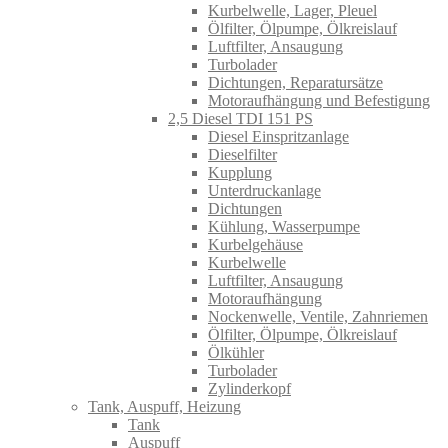
Kurbelwelle, Lager, Pleuel
Ölfilter, Ölpumpe, Ölkreislauf
Luftfilter, Ansaugung
Turbolader
Dichtungen, Reparatursätze
Motoraufhängung und Befestigung
2,5 Diesel TDI 151 PS
Diesel Einspritzanlage
Dieselfilter
Kupplung
Unterdruckanlage
Dichtungen
Kühlung, Wasserpumpe
Kurbelgehäuse
Kurbelwelle
Luftfilter, Ansaugung
Motoraufhängung
Nockenwelle, Ventile, Zahnriemen
Ölfilter, Ölpumpe, Ölkreislauf
Ölkühler
Turbolader
Zylinderkopf
Tank, Auspuff, Heizung
Tank
Auspuff