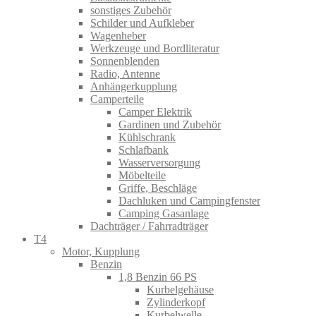
sonstiges Zubehör
Schilder und Aufkleber
Wagenheber
Werkzeuge und Bordliteratur
Sonnenblenden
Radio, Antenne
Anhängerkupplung
Camperteile
Camper Elektrik
Gardinen und Zubehör
Kühlschrank
Schlafbank
Wasserversorgung
Möbelteile
Griffe, Beschläge
Dachluken und Campingfenster
Camping Gasanlage
Dachträger / Fahrradträger
T4
Motor, Kupplung
Benzin
1,8 Benzin 66 PS
Kurbelgehäuse
Zylinderkopf
Kurbelwelle