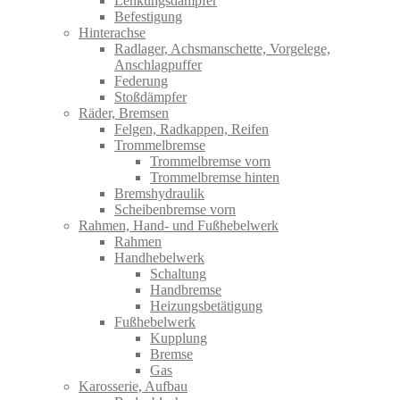
Lenkungsdämpfer
Befestigung
Hinterachse
Radlager, Achsmanschette, Vorgelege,
Anschlagpuffer
Federung
Stoßdämpfer
Räder, Bremsen
Felgen, Radkappen, Reifen
Trommelbremse
Trommelbremse vorn
Trommelbremse hinten
Bremshydraulik
Scheibenbremse vorn
Rahmen, Hand- und Fußhebelwerk
Rahmen
Handhebelwerk
Schaltung
Handbremse
Heizungsbetätigung
Fußhebelwerk
Kupplung
Bremse
Gas
Karosserie, Aufbau