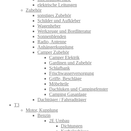
elektrische Leitungen
Zubehör
sonstiges Zubehör
Schilder und Aufkleber
Wagenheber
Werkzeuge und Bordliteratur
Sonnenblenden
Radio, Antenne
Anhängerkupplung
Camper Zubehör
Camper Elektrik
Gardinen und Zubehör
Schlafbank
Frischwasserversorgung
Griffe, Beschläge
Möbelteile
Dachluken und Campingfenster
Camping Gasanlage
Dachträger / Fahrradträger
T3
Motor, Kupplung
Benzin
2E Umbau
Dichtungen