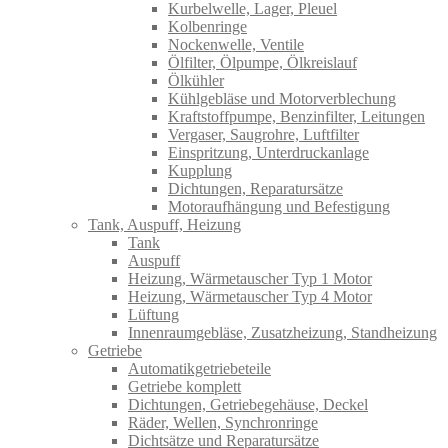
Kurbelwelle, Lager, Pleuel
Kolbenringe
Nockenwelle, Ventile
Ölfilter, Ölpumpe, Ölkreislauf
Ölkühler
Kühlgebläse und Motorverblechung
Kraftstoffpumpe, Benzinfilter, Leitungen
Vergaser, Saugrohre, Luftfilter
Einspritzung, Unterdruckanlage
Kupplung
Dichtungen, Reparatursätze
Motoraufhängung und Befestigung
Tank, Auspuff, Heizung
Tank
Auspuff
Heizung, Wärmetauscher Typ 1 Motor
Heizung, Wärmetauscher Typ 4 Motor
Lüftung
Innenraumgebläse, Zusatzheizung, Standheizung
Getriebe
Automatikgetriebeteile
Getriebe komplett
Dichtungen, Getriebegehäuse, Deckel
Räder, Wellen, Synchronringe
Dichtsätze und Reparatursätze