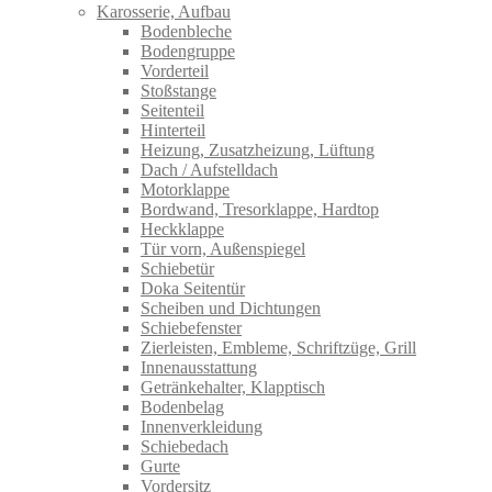
Karosserie, Aufbau
Bodenbleche
Bodengruppe
Vorderteil
Stoßstange
Seitenteil
Hinterteil
Heizung, Zusatzheizung, Lüftung
Dach / Aufstelldach
Motorklappe
Bordwand, Tresorklappe, Hardtop
Heckklappe
Tür vorn, Außenspiegel
Schiebetür
Doka Seitentür
Scheiben und Dichtungen
Schiebefenster
Zierleisten, Embleme, Schriftzüge, Grill
Innenausstattung
Getränkehalter, Klapptisch
Bodenbelag
Innenverkleidung
Schiebedach
Gurte
Vordersitz