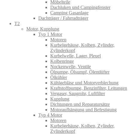
Möbelteile
Dachluken und Campingfenster
Camping Gasanlage
Dachträger / Fahrradträger
T2
Motor, Kupplung
Typ 1 Motor
Motoren
Kurbelgehäuse, Kolben, Zylinder,
Zylinderkopf
Kurbelwelle, Lager, Pleuel
Kolbenringe
Nockenwelle, Ventile
Ölpumpe, Ölsumpf, Ölentlüfter
Ölkühler
Kühlgebläse und Motorverblechung
Kraftstoffpumpe, Benzinfilter, Leitungen
Vergaser, Saugrohr, Luftfilter
Kupplung
Dichtungen und Reparatursätze
Motoraufhängung und Befestigung
Typ 4 Motor
Motoren
Kurbelgehäuse, Kolben, Zylinder,
Zylinderkopf