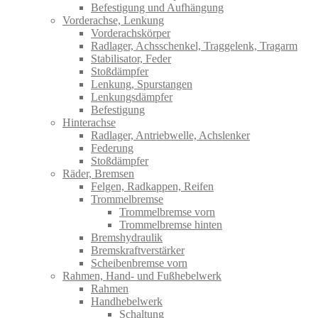
Befestigung und Aufhängung
Vorderachse, Lenkung
Vorderachskörper
Radlager, Achsschenkel, Traggelenk, Tragarm
Stabilisator, Feder
Stoßdämpfer
Lenkung, Spurstangen
Lenkungsdämpfer
Befestigung
Hinterachse
Radlager, Antriebwelle, Achslenker
Federung
Stoßdämpfer
Räder, Bremsen
Felgen, Radkappen, Reifen
Trommelbremse
Trommelbremse vorn
Trommelbremse hinten
Bremshydraulik
Bremskraftverstärker
Scheibenbremse vorn
Rahmen, Hand- und Fußhebelwerk
Rahmen
Handhebelwerk
Schaltung