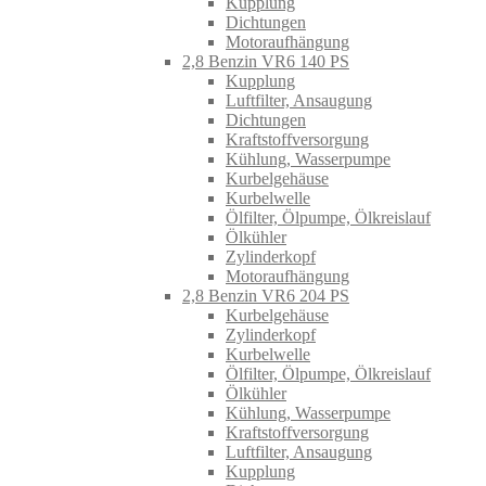
Kupplung
Dichtungen
Motoraufhängung
2,8 Benzin VR6 140 PS
Kupplung
Luftfilter, Ansaugung
Dichtungen
Kraftstoffversorgung
Kühlung, Wasserpumpe
Kurbelgehäuse
Kurbelwelle
Ölfilter, Ölpumpe, Ölkreislauf
Ölkühler
Zylinderkopf
Motoraufhängung
2,8 Benzin VR6 204 PS
Kurbelgehäuse
Zylinderkopf
Kurbelwelle
Ölfilter, Ölpumpe, Ölkreislauf
Ölkühler
Kühlung, Wasserpumpe
Kraftstoffversorgung
Luftfilter, Ansaugung
Kupplung