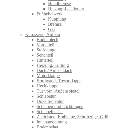
Handbremse
Heizungsbetätigung
Fußhebelwerk
Kupplung
Bremse
Gas
Karosserie, Aufbau
Bodenblech
Vorderteil
Stoßstange
Seitenteil
Hinterteil
Heizung, Lüftung
Dach / Aufstelldach
Motorklappe
Bordwand, Tresorklappe
Heckklappe
Tür vorn, Außenspiegel
Schiebetür
Doka Seitentür
Scheiben und Dichtungen
Schiebefenster
Zierleisten, Embleme, Schriftzüge, Grill
Innenausstattung
Bodenbelag