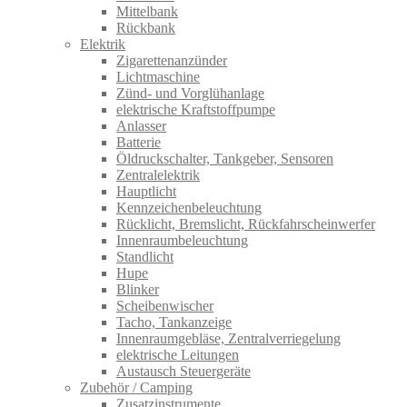
Mittelbank
Rückbank
Elektrik
Zigarettenanzünder
Lichtmaschine
Zünd- und Vorglühanlage
elektrische Kraftstoffpumpe
Anlasser
Batterie
Öldruckschalter, Tankgeber, Sensoren
Zentralelektrik
Hauptlicht
Kennzeichenbeleuchtung
Rücklicht, Bremslicht, Rückfahrscheinwerfer
Innenraumbeleuchtung
Standlicht
Hupe
Blinker
Scheibenwischer
Tacho, Tankanzeige
Innenraumgebläse, Zentralverriegelung
elektrische Leitungen
Austausch Steuergeräte
Zubehör / Camping
Zusatzinstrumente