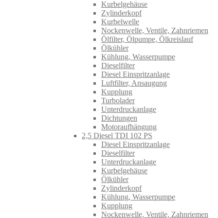
Kurbelgehäuse
Zylinderkopf
Kurbelwelle
Nockenwelle, Ventile, Zahnriemen
Ölfilter, Ölpumpe, Ölkreislauf
Ölkühler
Kühlung, Wasserpumpe
Dieselfilter
Diesel Einspritzanlage
Luftfilter, Ansaugung
Kupplung
Turbolader
Unterdruckanlage
Dichtungen
Motoraufhängung
2,5 Diesel TDI 102 PS
Diesel Einspritzanlage
Dieselfilter
Unterdruckanlage
Kurbelgehäuse
Ölkühler
Zylinderkopf
Kühlung, Wasserpumpe
Kupplung
Nockenwelle, Ventile, Zahnriemen