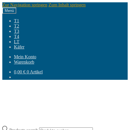
Zur Navigation springen
Zum Inhalt springen
Menü
T1
T2
T3
T4
LT
Käfer
Mein Konto
Warenkorb
0,00
€
0 Artikel