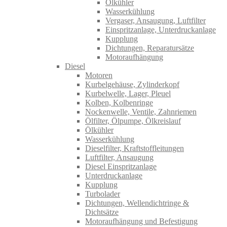
Ölkühler
Wasserkühlung
Vergaser, Ansaugung, Luftfilter
Einspritzanlage, Unterdruckanlage
Kupplung
Dichtungen, Reparatursätze
Motoraufhängung
Diesel
Motoren
Kurbelgehäuse, Zylinderkopf
Kurbelwelle, Lager, Pleuel
Kolben, Kolbenringe
Nockenwelle, Ventile, Zahnriemen
Ölfilter, Ölpumpe, Ölkreislauf
Ölkühler
Wasserkühlung
Dieselfilter, Kraftstoffleitungen
Luftfilter, Ansaugung
Diesel Einspritzanlage
Unterdruckanlage
Kupplung
Turbolader
Dichtungen, Wellendichtringe &
Dichtsätze
Motoraufhängung und Befestigung