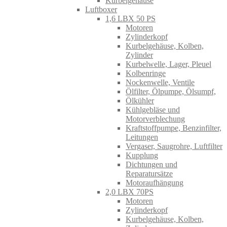
Kurbelgehäuse
Luftboxer
1,6 LBX 50 PS
Motoren
Zylinderkopf
Kurbelgehäuse, Kolben,
Zylinder
Kurbelwelle, Lager, Pleuel
Kolbenringe
Nockenwelle, Ventile
Ölfilter, Ölpumpe, Ölsumpf,
Ölkühler
Kühlgebläse und
Motorverblechung
Kraftstoffpumpe, Benzinfilter,
Leitungen
Vergaser, Saugrohre, Luftfilter
Kupplung
Dichtungen und
Reparatursätze
Motoraufhängung
2,0 LBX 70PS
Motoren
Zylinderkopf
Kurbelgehäuse, Kolben,