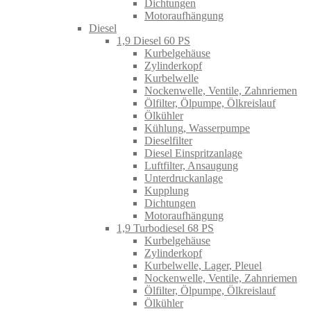
Dichtungen
Motoraufhängung
Diesel
1,9 Diesel 60 PS
Kurbelgehäuse
Zylinderkopf
Kurbelwelle
Nockenwelle, Ventile, Zahnriemen
Ölfilter, Ölpumpe, Ölkreislauf
Ölkühler
Kühlung, Wasserpumpe
Dieselfilter
Diesel Einspritzanlage
Luftfilter, Ansaugung
Unterdruckanlage
Kupplung
Dichtungen
Motoraufhängung
1,9 Turbodiesel 68 PS
Kurbelgehäuse
Zylinderkopf
Kurbelwelle, Lager, Pleuel
Nockenwelle, Ventile, Zahnriemen
Ölfilter, Ölpumpe, Ölkreislauf
Ölkühler