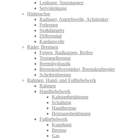
Lenkung, Spurstangen
Servolenkung
Hinterachse
Radlager, Antriebwelle, Achslenker
Federung
Stoßdämpfer
Differential
Kardanwelle
Räder, Bremsen
Felgen, Radkappen, Reifen
Trommelbremse
Bremshydraulik
Bremskraftverstärker, Bremskraftregler
Scheibenbremse
Rahmen, Hand- und Fußhebelwerk
Rahmen
Handhebelwerk
Kaltstartbetätigung
Schaltung
Handbremse
Heizungsbetätigung
Fußhebelwerk
Kupplung
Bremse
Gas