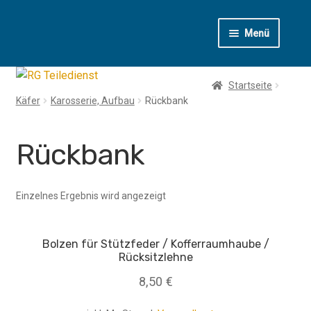
Zur
Zum
Menü
Navigation
Inhalt
springen
springen
T1
Startseite
Käfer
Karosserie, Aufbau
Rückbank
T2
T3
Rückbank
T4
Einzelnes Ergebnis wird angezeigt
LT
Bolzen für Stützfeder / Kofferraumhaube /
Käfer
Rücksitzlehne
8,50
€