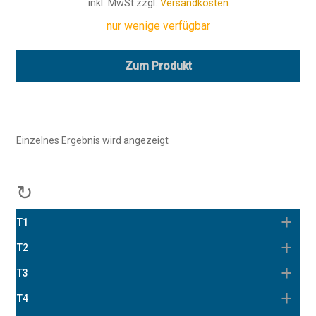
inkl. MwSt.
zzgl.
Versandkosten
nur wenige verfügbar
Zum Produkt
Einzelnes Ergebnis wird angezeigt
↻
T1
T2
T3
T4