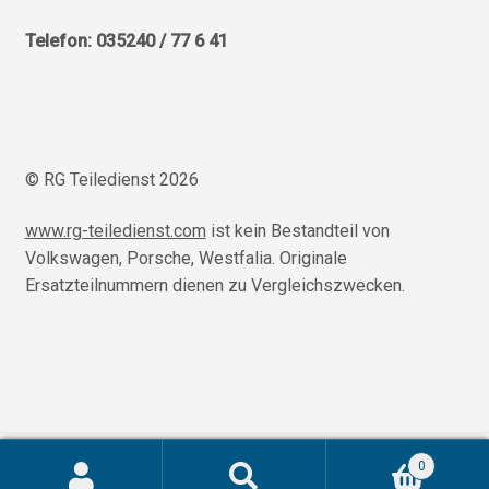
Telefon: 035240 / 77 6 41
© RG Teiledienst 2026
www.rg-teiledienst.com
ist kein Bestandteil von
Volkswagen, Porsche, Westfalia. Originale
Ersatzteilnummern dienen zu Vergleichszwecken.
/homepages/u68553/www/rg-teiledienst.com/wordpress
0
TODO!