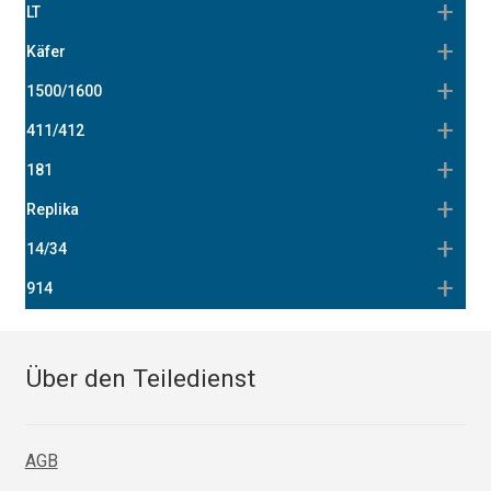
LT
Käfer
1500/1600
411/412
181
Replika
14/34
914
Über den Teiledienst
AGB