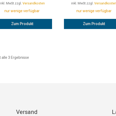
inkl. MwSt.
zzgl.
Versandkosten
inkl. MwSt.
zzgl.
Versandkoste
nur wenige verfügbar
nur wenige verfügbar
Zum Produkt
Zum Produkt
t alle 3 Ergebnisse
Versand
L