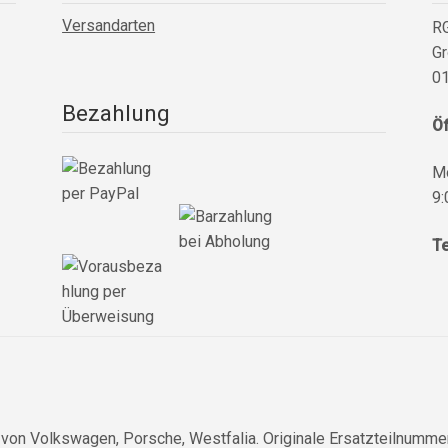
Versandarten
RG
Gr
01
Bezahlung
Ö
Mo
9:
Te
l von Volkswagen, Porsche, Westfalia. Originale Ersatzteilnumm