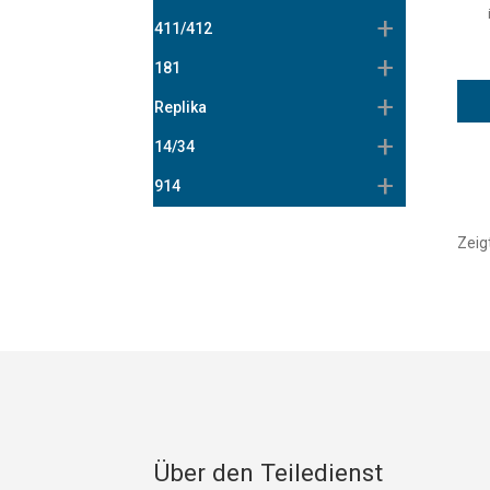
411/412
181
Replika
14/34
914
Zeig
Über den Teiledienst