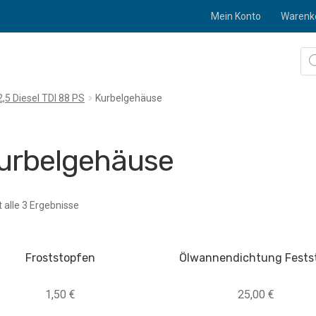
Mein Konto
Warenk
Pro
sea
2,5 Diesel TDI 88 PS
Kurbelgehäuse
urbelgehäuse
t alle 3 Ergebnisse
Froststopfen
Ölwannendichtung Festst
1,50
€
25,00
€