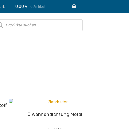
0,00
€
orb
0 Artikel
ducts
rch
off
Ölwannendichtung Metall