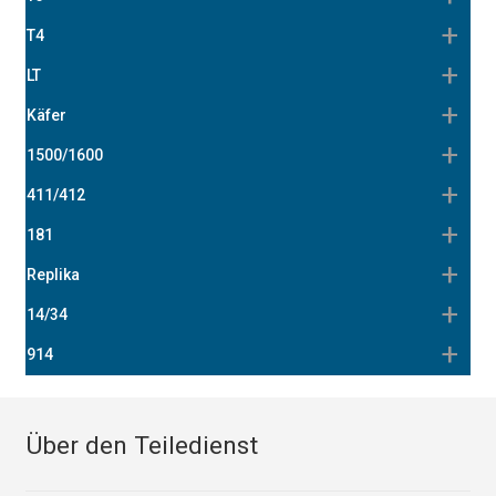
T4
LT
Käfer
1500/1600
411/412
181
Replika
14/34
914
Über den Teiledienst