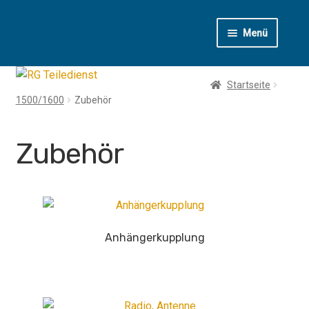
Zur
Zum
Menü
Navigation
Inhalt
springen
springen
T1
Startseite
1500/1600
Zubehör
T2
T3
Zubehör
T4
LT
Anhängerkupplung
Käfer