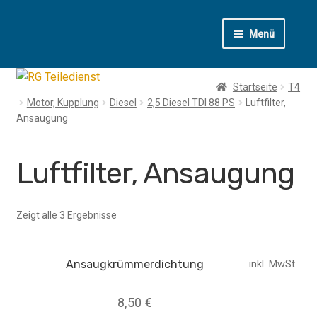
Zur
Zum
Menü
Navigation
Inhalt
springen
springen
T1
Startseite
T4
Motor, Kupplung
Diesel
2,5 Diesel TDI 88 PS
Luftfilter,
T2
Ansaugung
T3
Luftfilter, Ansaugung
T4
Zeigt alle 3 Ergebnisse
LT
Käfer
Ansaugkrümmerdichtung
inkl. MwSt.
8,50
€