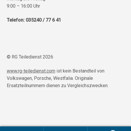
9:00 – 16:00 Uhr
Telefon: 035240 / 77 6 41
© RG Teiledienst 2026
www.rg-teiledienst.com
ist kein Bestandteil von
Volkswagen, Porsche, Westfalia. Originale
Ersatzteilnummern dienen zu Vergleichszwecken.
/homepages/u68553/www/rg-teiledienst.com/wordpress