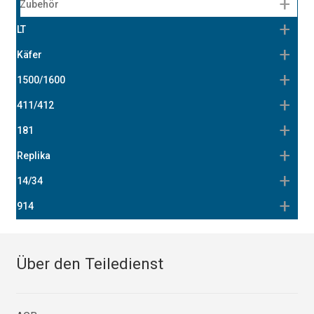
Zubehör
LT
Käfer
1500/1600
411/412
181
Replika
14/34
914
Über den Teiledienst